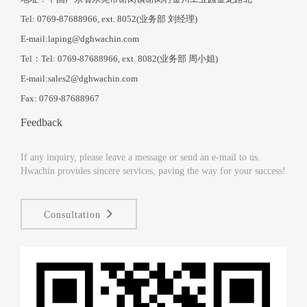
Tel: 0769-87688966, ext. 8052(业务部 刘经理)
E-mail:laping@dghwachin.com
Tel：Tel: 0769-87688966, ext. 8082(业务部 周小姐)
E-mail:sales2@dghwachin.com
Fax: 0769-87688967
Feedback
If any inquiry, please leave a message or send an e-mail to us.
Hwachin provides sincere services, paving the way for your success!
Consultation